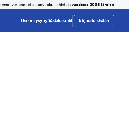
vuodesta 2005 lähtien
emme verranneet autonvuokraushintoja
Usein kysyttyä
Asiakastuki
Kirjaudu sisään