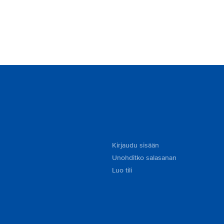
Kirjaudu sisään
Unohditko salasanan
Luo tili