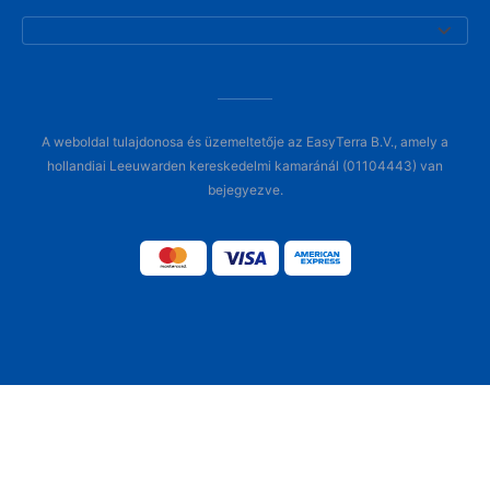
A weboldal tulajdonosa és üzemeltetője az EasyTerra B.V., amely a
hollandiai Leeuwarden kereskedelmi kamaránál (01104443) van
bejegyezve.