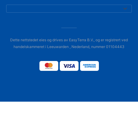
Dette nettstedet eies og drives av EasyTerra B.V., og er registrert ved
handelskammeret i Leeuwarden , Nederland, nummer 01104443