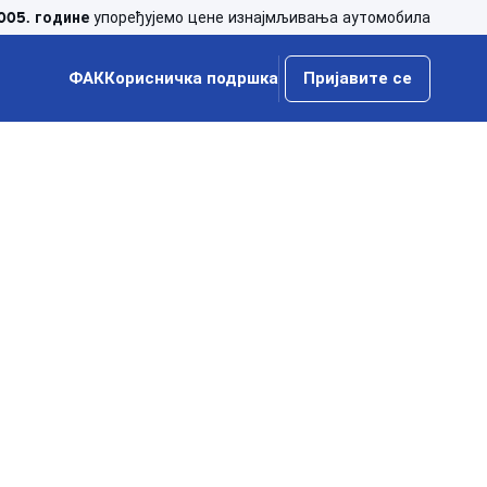
005. године
упоређујемо цене изнајмљивања аутомобила
ФАК
Корисничка подршка
Пријавите се