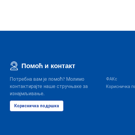
Помоћ и контакт
Потребна вам је помоћ? Молимо
ФАКс
контактирајте наше стручњаке за
Корисничка п
изнајмљивање.
Корисничка подршка