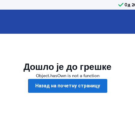
Од 2
Дошло је до грешке
Object.hasOwn is not a function
Назад на почетну страницу