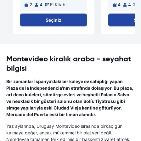
2
4
El Kitabı
4
4
E
Seçiniz
Seç
Montevideo kiralık araba - seyahat
bilgisi
Bir zamanlar İspanya'daki bir kaleye ev sahipliği yapan
Plaza de la Independencia'nın etrafında dolaşıyor. Bu plaza,
art deco kuleleri, sömürge evleri ve heybetli Palacio Salvo
ve neoklasik bir gösteri salonu olan Solís Tiyatrosu gibi
simge yapılarıyla eski Ciudad Vieja kentine götürüyor.
Mercado del Puerto eski bir liman alanıdır.
Yaz aylarında, Uruguay Montevideo sırasında birkaç gün
kalmaya değer, ancak mükemmel bir plaj yeri değil.
Neredeyse tamamen terk edilmiş bir başkenti ziyaret etmek