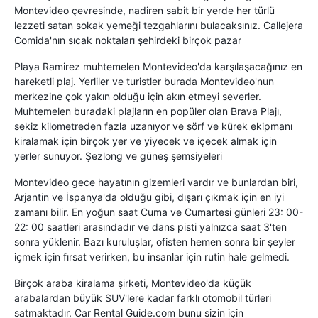
Montevideo çevresinde, nadiren sabit bir yerde her türlü
lezzeti satan sokak yemeği tezgahlarını bulacaksınız. Callejera
Comida'nın sıcak noktaları şehirdeki birçok pazar
Playa Ramirez muhtemelen Montevideo'da karşılaşacağınız en
hareketli plaj. Yerliler ve turistler burada Montevideo'nun
merkezine çok yakın olduğu için akın etmeyi severler.
Muhtemelen buradaki plajların en popüler olan Brava Plajı,
sekiz kilometreden fazla uzanıyor ve sörf ve kürek ekipmanı
kiralamak için birçok yer ve yiyecek ve içecek almak için
yerler sunuyor. Şezlong ve güneş şemsiyeleri
Montevideo gece hayatının gizemleri vardır ve bunlardan biri,
Arjantin ve İspanya'da olduğu gibi, dışarı çıkmak için en iyi
zamanı bilir. En yoğun saat Cuma ve Cumartesi günleri 23: 00-
22: 00 saatleri arasındadır ve dans pisti yalnızca saat 3'ten
sonra yüklenir. Bazı kuruluşlar, ofisten hemen sonra bir şeyler
içmek için fırsat verirken, bu insanlar için rutin hale gelmedi.
Birçok araba kiralama şirketi, Montevideo'da küçük
arabalardan büyük SUV'lere kadar farklı otomobil türleri
satmaktadır. Car Rental Guide.com bunu sizin için