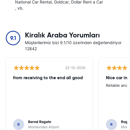
National Car Rental
Goldcar
Dollar Rent a Car
, vb.
Kiralık Araba Yorumları
9.1
Müşterilerimiz bizi 9.1/10 üzerinden değerlendiriyor
12842
22-10-2020
from receiving to the end all good
Nice car in
Reliable and 
Bernd Regehr
Roge
B
R
Montevideo Airport
Monte