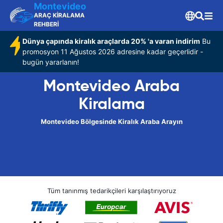
Montevideo
ARAÇ KİRALAMA
REHBERİ
Dünya çapında kiralık araçlarda 20% 'a varan indirim
Bu
promosyon 11 Ağustos 2026 adresine kadar geçerlidir -
bugün yararlanın!
Montevideo Araba
Kiralama
Montevideo Bölgesinde Kiralık Araba Arayın
Tüm tanınmış tedarikçileri karşılaştırıyoruz