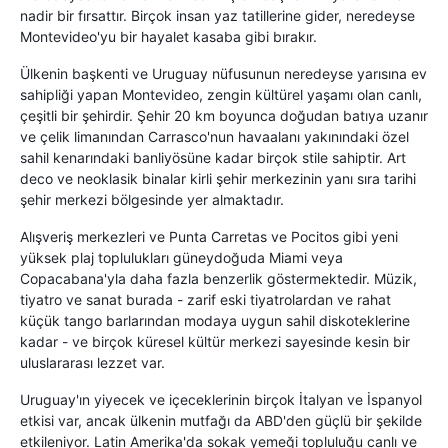
nadir bir fırsattır. Birçok insan yaz tatillerine gider, neredeyse
Montevideo'yu bir hayalet kasaba gibi bırakır.
Ülkenin başkenti ve Uruguay nüfusunun neredeyse yarısına ev
sahipliği yapan Montevideo, zengin kültürel yaşamı olan canlı,
çeşitli bir şehirdir. Şehir 20 km boyunca doğudan batıya uzanır
ve çelik limanından Carrasco'nun havaalanı yakınındaki özel
sahil kenarındaki banliyösüne kadar birçok stile sahiptir. Art
deco ve neoklasik binalar kirli şehir merkezinin yanı sıra tarihi
şehir merkezi bölgesinde yer almaktadır.
Alışveriş merkezleri ve Punta Carretas ve Pocitos gibi yeni
yüksek plaj toplulukları güneydoğuda Miami veya
Copacabana'yla daha fazla benzerlik göstermektedir. Müzik,
tiyatro ve sanat burada - zarif eski tiyatrolardan ve rahat
küçük tango barlarından modaya uygun sahil diskoteklerine
kadar - ve birçok küresel kültür merkezi sayesinde kesin bir
uluslararası lezzet var.
Uruguay'ın yiyecek ve içeceklerinin birçok İtalyan ve İspanyol
etkisi var, ancak ülkenin mutfağı da ABD'den güçlü bir şekilde
etkileniyor. Latin Amerika'da sokak yemeği topluluğu canlı ve