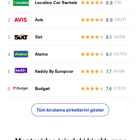
Localiza Car Rentals
8.8
(75)
Avis
8.6
(7437)
Sixt
8.1
(4356)
Alamo
8.1
(10701)
Keddy By Europcar
7.7
(4319)
Budget
7.6
(11512)
Tüm kiralama şirketlerini göster