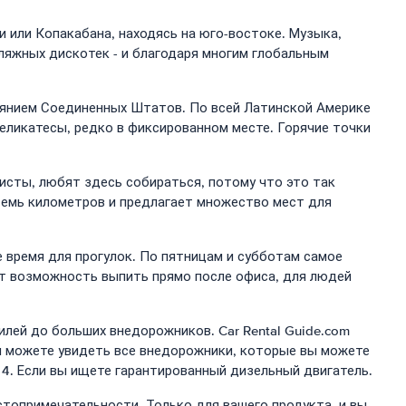
и или Копакабана, находясь на юго-востоке. Музыка,
пляжных дискотек - и благодаря многим глобальным
влиянием Соединенных Штатов. По всей Латинской Америке
еликатесы, редко в фиксированном месте. Горячие точки
исты, любят здесь собираться, потому что это так
осемь километров и предлагает множество мест для
е время для прогулок. По пятницам и субботам самое
дают возможность выпить прямо после офиса, для людей
лей до больших внедорожников. Car Rental Guide.com
вы можете увидеть все внедорожники, которые вы можете
 4. Если вы ищете гарантированный дизельный двигатель.
стопримечательности. Только для вашего продукта, и вы