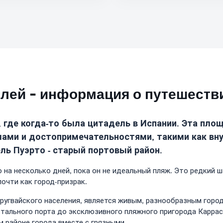
лей - информация о путешеств
 где когда-то была цитадель в Испании. Эта пло
мами и достопримечательностями, такими как вн
ль Пуэрто - старый портовый район.
о на несколько дней, пока он не идеальный пляж. Это редкий
очти как город-призрак.
ругвайского населения, является живым, разнообразным город
 стального порта до эксклюзивного пляжного пригорода Карра
 районе города вместе с грязными.