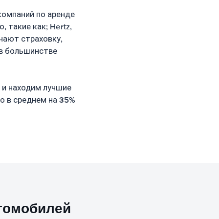
компаний по аренде
 такие как; Hertz,
лючают страховку,
 в большинстве
 и находим лучшие
о в среднем на 35%
томобилей