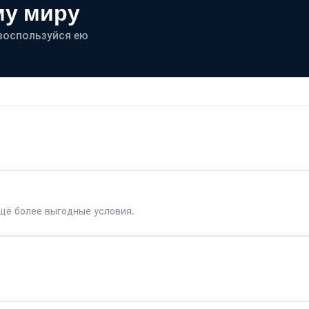
му миру
- воспользуйся ею
щё более выгодные условия.