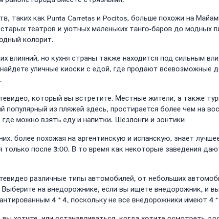
 таких как Punta Carretas и Pocitos, больше похожи на Майам
х старых театров и уютных маленьких танго-баров до модных 
одный колорит.
ских влияний, но кухня страны также находится под сильным 
найдете уличные киоски с едой, где продают всевозможные д
.
евидео, который вы встретите. Местные жители, а также тур
ый популярный из пляжей здесь, простирается более чем на в
 где можно взять еду и напитки. Шезлонги и зонтики
 них, более похожая на аргентинскую и испанскую, знает лучше
ется только после 3:00. В то время как некоторые заведения 
тевидео различные типы автомобилей, от небольших автомоби
. Выберите на внедорожнике, если вы ищете внедорожник, и 
антированным 4 * 4, поскольку не все внедорожники имеют 4 *
 вы хотите, или останавливаться, когда хотите осмотреть до