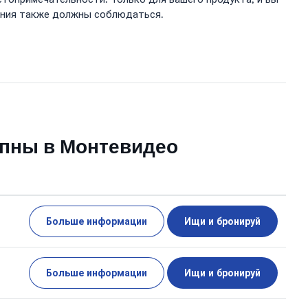
жения также должны соблюдаться.
упны в Монтевидео
Больше информации
Ищи и бронируй
Больше информации
Ищи и бронируй