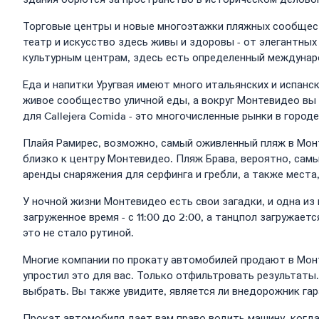
Торговые центры и новые многоэтажки пляжных сообществ,
театр и искусство здесь живы и здоровы - от элегантны
культурным центрам, здесь есть определенный междунар
Еда и напитки Уругвая имеют много итальянских и испан
живое сообщество уличной еды, а вокруг Монтевидео вы 
для Callejera Comida - это многочисленные рынки в городе
Плайя Рамирес, возможно, самый оживленный пляж в Монт
близко к центру Монтевидео. Пляж Брава, вероятно, сам
аренды снаряжения для серфинга и гребли, а также места,
У ночной жизни Монтевидео есть свои загадки, и одна из
загруженное время - с 11:00 до 2:00, а танцпол загружа
это не стало рутиной.
Многие компании по прокату автомобилей продают в Мон
упростил это для вас. Только отфильтровать результаты
выбрать. Вы также увидите, является ли внедорожник гар
Прокат автомобиля дает вам право водить машину, когда