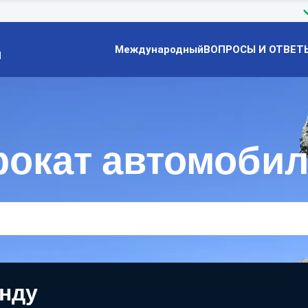
Международный
ВОПРОСЫ И ОТВЕТ
Й
рокат автомоби
енду