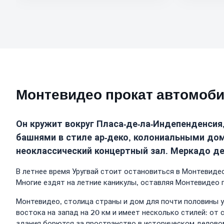
Монтевидео прокат автомоби
Он кружит вокруг Пласа-де-ла-Индепенденсия,
башнями в стиле ар-деко, колониальными до
неоклассический концертный зал. Меркадо де
В летнее время Уругвай стоит остановиться в Монтевиде
Многие ездят на летние каникулы, оставляя Монтевидео п
Монтевидео, столица страны и дом для почти половины у
востока на запад на 20 км и имеет несколько стилей: от
здания борются за пространство в историческом деловом